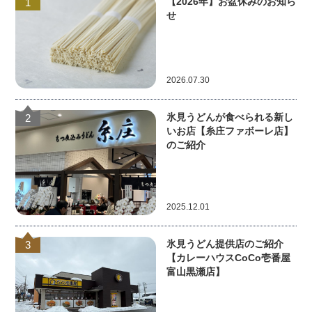
【2026年】お盆休みのお知ら
1
せ
2026.07.30
氷見うどんが食べられる新し
2
いお店【糸庄ファボーレ店】
のご紹介
2025.12.01
氷見うどん提供店のご紹介
3
【カレーハウスCoCo壱番屋
富山黒瀬店】