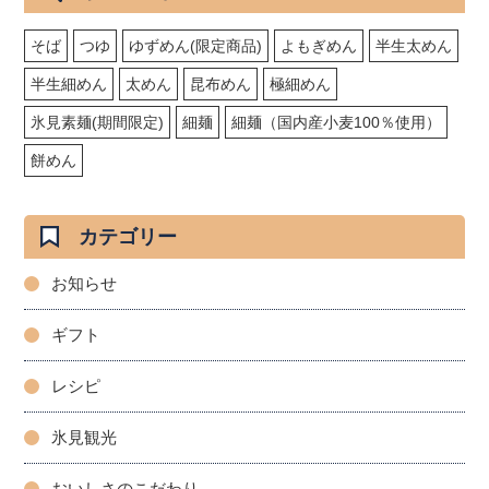
そば
つゆ
ゆずめん(限定商品)
よもぎめん
半生太めん
半生細めん
太めん
昆布めん
極細めん
氷見素麺(期間限定)
細麺
細麺（国内産小麦100％使用）
餅めん
カテゴリー
お知らせ
ギフト
レシピ
氷見観光
おいしさのこだわり