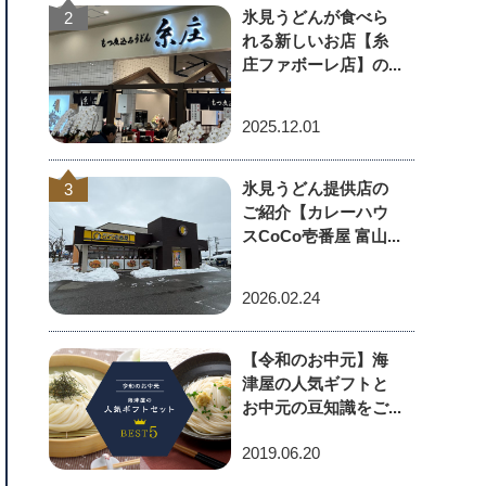
氷見うどんが食べら
2
れる新しいお店【糸
庄ファボーレ店】の...
2025.12.01
氷見うどん提供店の
3
ご紹介【カレーハウ
スCoCo壱番屋 富山...
2026.02.24
【令和のお中元】海
津屋の人気ギフトと
お中元の豆知識をご...
2019.06.20