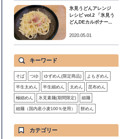
氷見うどんアレンジ
レシピ vol.2 「氷見う
どんDEカルボナー...
2020.05.01
キーワード
そば
つゆ
ゆずめん(限定商品)
よもぎめん
半生太めん
半生細めん
太めん
昆布めん
極細めん
氷見素麺(期間限定)
細麺
細麺（国内産小麦100％使用）
餅めん
カテゴリー