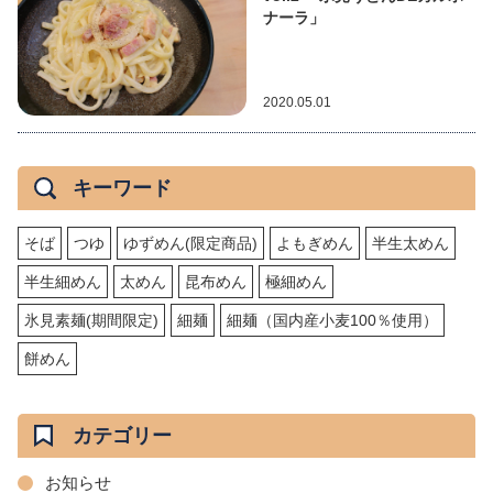
ナーラ」
2020.05.01
キーワード
そば
つゆ
ゆずめん(限定商品)
よもぎめん
半生太めん
半生細めん
太めん
昆布めん
極細めん
氷見素麺(期間限定)
細麺
細麺（国内産小麦100％使用）
餅めん
カテゴリー
お知らせ