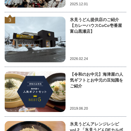
2025.12.01
氷見うどん提供店のご紹介
3
【カレーハウスCoCo壱番屋
富山黒瀬店】
2026.02.24
【令和のお中元】海津屋の人
気ギフトとお中元の豆知識を
ご紹介
2019.06.20
氷見うどんアレンジレシピ
vol.2 「氷見うどんDEカルボ