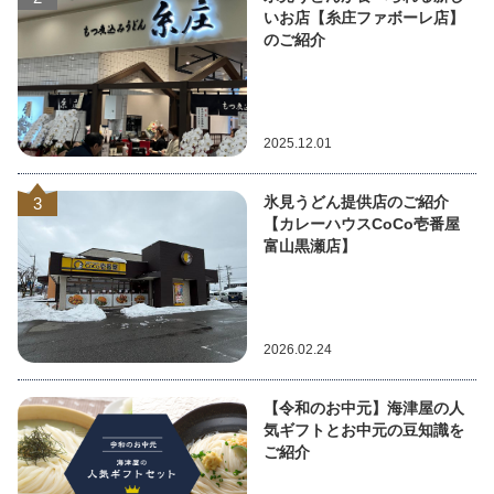
いお店【糸庄ファボーレ店】
のご紹介
2025.12.01
氷見うどん提供店のご紹介
3
【カレーハウスCoCo壱番屋
富山黒瀬店】
2026.02.24
【令和のお中元】海津屋の人
気ギフトとお中元の豆知識を
ご紹介