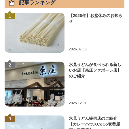
記事ランキング
【2026年】お盆休みのお知ら
1
せ
2026.07.30
氷見うどんが食べられる新し
2
いお店【糸庄ファボーレ店】
のご紹介
2025.12.01
氷見うどん提供店のご紹介
3
【カレーハウスCoCo壱番屋