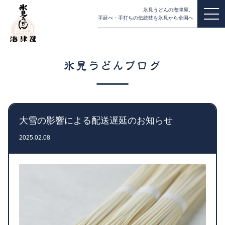
氷見うどんの海津屋。
手延べ・手打ちの伝統技を氷見から全国へ
氷見うどんブログ
大雪の影響による配送遅延のお知らせ
2025.02.08