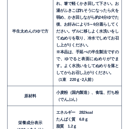
れ、箸で軽くかき回して下さい。お
湯がふきこぼれそうになったら火を
弱め、かき回しながら約24分ゆでた
後、お好みにより5～6分蒸らしてく
半生太めんのゆで方
ださい。ザルに移しよく水洗いをし
てぬめりを取り、冷水でしめてお召
し上がりください。
※本品は、手延べの半生製法ですの
で、ゆでると表面にぬめりがでま
す。よく水洗いをしてぬめりを落と
してからお召し上がりください。
（1束 220ｇ･2人前）
小麦粉（国内製造）、食塩、打ち粉
原材料
（でんぷん）
エネルギー 282kcal
たんぱく質 6.8ｇ
栄養成分表示
脂質 1.2ｇ