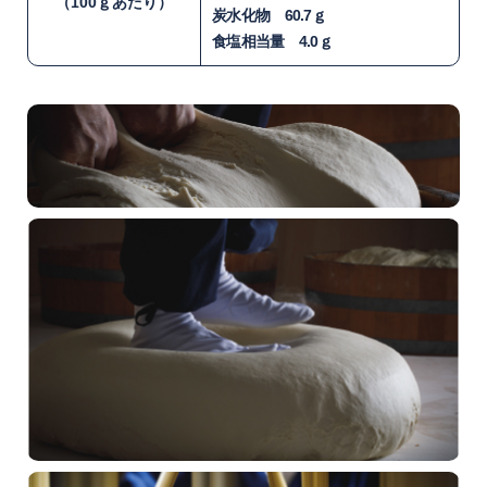
（100ｇあたり）
炭水化物 60.7ｇ
食塩相当量 4.0ｇ