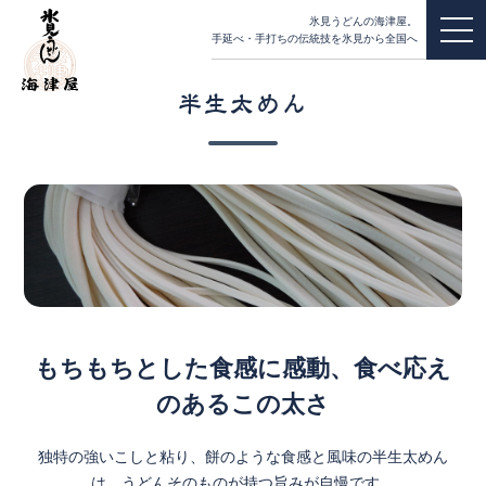
氷見うどんの海津屋。
手延べ・手打ちの伝統技を氷見から全国へ
半生太めん
もちもちとした食感に感動、食べ応え
のあるこの太さ
独特の強いこしと粘り、餅のような食感と風味の半生太めん
は、うどんそのものが持つ旨みが自慢です。